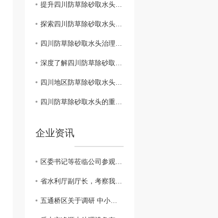
提升四川防草除砂取水头管理水平的建议方案
探索四川防草除砂取水头综合管理模式
四川防草除砂取水头治理与生态环境保护
深度了解四川防草除砂取水头的保护工作
四川地区防草除砂取水头管理政策解析
四川防草除砂取水头的重要性及措施
企业资讯
区委书记等莅临公司参观调研
省水利厅副厅长，考察我公司越西小相岭净水设备
五通桥区关于调研 中小企业生产经营现状及存在的困难