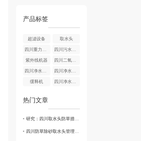
产品标签
超滤设备
取水头
四川重力式无阀滤池
四川污水设备-气浮成套设备
紫外线机器
四川二氧化氯发生器
四川净水设备-全自动净水器
四川净水设备—重力式
缓释机
四川净水设备-游泳池净水器
热门文章
研究：四川取水头防草措施对环境的影响
四川防草除砂取水头管理策略探讨