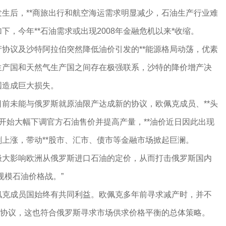
生后，**商旅出行和航空海运需求明显减少，石油生产行业难
，今年**石油需求或出现2008年金融危机以来*收缩。
协议及沙特阿拉伯突然降低油价引发的**能源格局动荡，优素
生产国和天然气生产国之间存在极强联系，沙特的降价增产决
国造成巨大损失。
前未能与俄罗斯就原油限产达成新的协议，欧佩克成员、**头
开始大幅下调官方石油售价并提高产量，**油价近日因此出现
上涨，带动**股市、汇市、债市等金融市场掀起巨澜。
极大影响欧洲从俄罗斯进口石油的定价，从而打击俄罗斯国内
规模石油价格战。”
佩克成员国始终有共同利益。欧佩克多年前寻求减产时，并不
*协议，这也符合俄罗斯寻求市场供求价格平衡的总体策略。