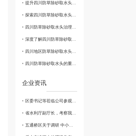
提升四川防草除砂取水头管理水平的建议方案
探索四川防草除砂取水头综合管理模式
四川防草除砂取水头治理与生态环境保护
深度了解四川防草除砂取水头的保护工作
四川地区防草除砂取水头管理政策解析
四川防草除砂取水头的重要性及措施
企业资讯
区委书记等莅临公司参观调研
省水利厅副厅长，考察我公司越西小相岭净水设备
五通桥区关于调研 中小企业生产经营现状及存在的困难