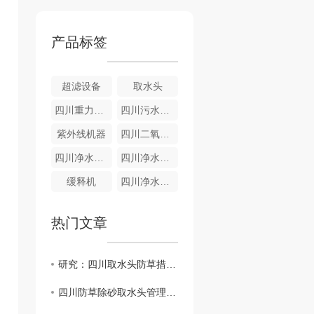
产品标签
超滤设备
取水头
四川重力式无阀滤池
四川污水设备-气浮成套设备
紫外线机器
四川二氧化氯发生器
四川净水设备-全自动净水器
四川净水设备—重力式
缓释机
四川净水设备-游泳池净水器
热门文章
研究：四川取水头防草措施对环境的影响
四川防草除砂取水头管理策略探讨