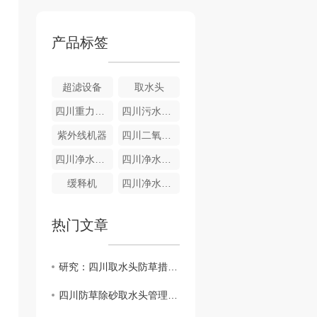
产品标签
超滤设备
取水头
四川重力式无阀滤池
四川污水设备-气浮成套设备
紫外线机器
四川二氧化氯发生器
四川净水设备-全自动净水器
四川净水设备—重力式
缓释机
四川净水设备-游泳池净水器
热门文章
研究：四川取水头防草措施对环境的影响
四川防草除砂取水头管理策略探讨