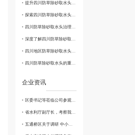
提升四川防草除砂取水头管理水平的建议方案
探索四川防草除砂取水头综合管理模式
四川防草除砂取水头治理与生态环境保护
深度了解四川防草除砂取水头的保护工作
四川地区防草除砂取水头管理政策解析
四川防草除砂取水头的重要性及措施
企业资讯
区委书记等莅临公司参观调研
省水利厅副厅长，考察我公司越西小相岭净水设备
五通桥区关于调研 中小企业生产经营现状及存在的困难