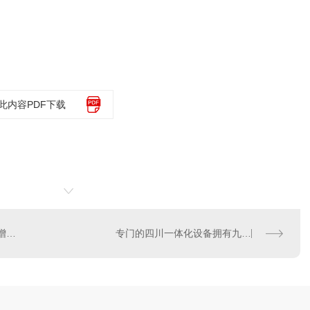
此内容PDF下载
关于开展2019年四季度“促增长”专项电力交易的通知
专门的四川一体化设备拥有九点优势，让你不得不选择