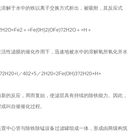
先溶解于水中的铁以离子交换方式析出，被吸附，其反应式
?2H2O+Fe2＋=Fe(0H)2(OFe)?2H2O＋+H＋
在活性滤膜的催化作用下，迅速地被水中的溶解氧所氧化并水
)?2H20+l／402+5／2H20=2Fe(OH)3?2H20+H+
与新的反应，周而复始，使滤层具有持续的除铁能力。因此，
程或叫自催催化过程。
装置中心管与除铁除锰设备过滤罐组成一体，形成由两级构筑