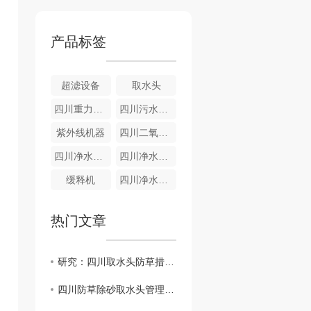
产品标签
超滤设备
取水头
四川重力式无阀滤池
四川污水设备-气浮成套设备
紫外线机器
四川二氧化氯发生器
四川净水设备-全自动净水器
四川净水设备—重力式
缓释机
四川净水设备-游泳池净水器
热门文章
研究：四川取水头防草措施对环境的影响
四川防草除砂取水头管理策略探讨