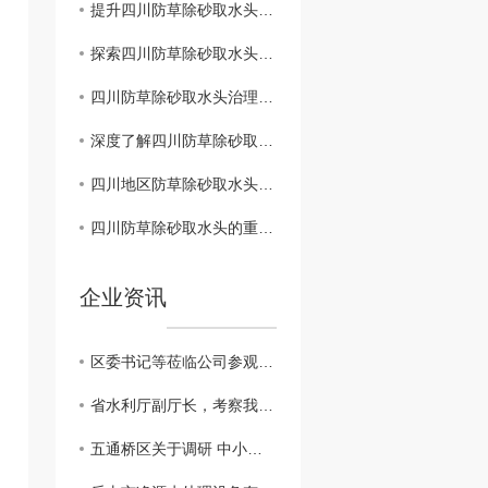
提升四川防草除砂取水头管理水平的建议方案
探索四川防草除砂取水头综合管理模式
四川防草除砂取水头治理与生态环境保护
深度了解四川防草除砂取水头的保护工作
四川地区防草除砂取水头管理政策解析
四川防草除砂取水头的重要性及措施
企业资讯
区委书记等莅临公司参观调研
省水利厅副厅长，考察我公司越西小相岭净水设备
五通桥区关于调研 中小企业生产经营现状及存在的困难