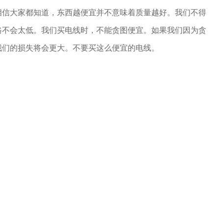
相信大家都知道，东西越便宜并不意味着质量越好。我们不得
格不会太低。我们买电线时，不能贪图便宜。如果我们因为贪
我们的损失将会更大。不要买这么便宜的电线。
不应该购买没有品牌和**的电线。购买电线不是一件小事，因
有关。没有大品牌和小**，我们无法轻易选择电线。在购买电
电线。这样，我们就可以找到相关人员对问题负责。卧室没有品
哪里找人。