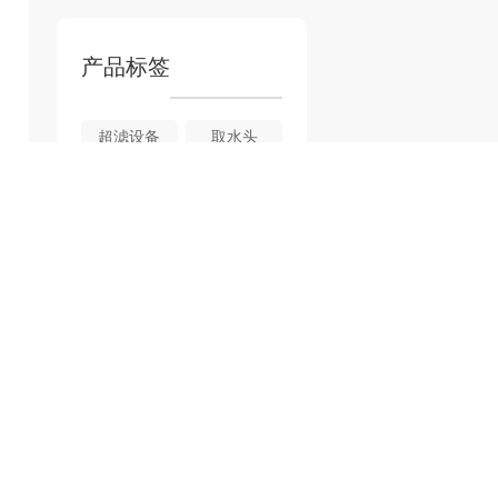
产品标签
超滤设备
取水头
四川重力式无阀滤池
四川污水设备-气浮成套设备
紫外线机器
四川二氧化氯发生器
四川净水设备-全自动净水器
四川净水设备—重力式
缓释机
四川净水设备-游泳池净水器
热门文章
研究：四川取水头防草措施对环境的影响
四川防草除砂取水头管理策略探讨