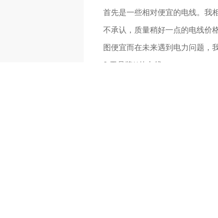
首先是一些相对便宜的电线。我
不承认，质量稍好一点的电线价
图便宜而在未来遇到电力问题，
2.无品牌**的电线
此外，除了稍微便宜的电信，我们
为电线与我们生活中的潜在 隐患
线时，应尽可能选择品牌有**的
牌，也没有**。那时你不知道去