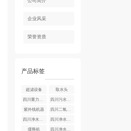
公司简介
企业风采
荣誉资质
产品标签
超滤设备
取水头
四川重力式无阀滤池
四川污水设备-气浮成套设备
紫外线机器
四川二氧化氯发生器
四川净水设备-全自动净水器
四川净水设备—重力式
缓释机
四川净水设备-游泳池净水器